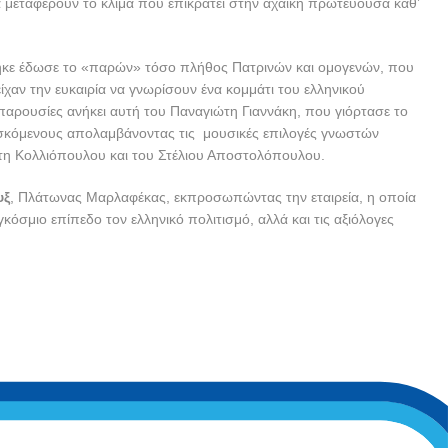
α μεταφέρουν το κλίμα που επικρατεί στην αχαϊκή πρωτεύουσα καθ’
θηκε έδωσε το «παρών» τόσο πλήθος Πατρινών και ομογενών, που
ίχαν την ευκαιρία να γνωρίσουν ένα κομμάτι του ελληνικού
 παρουσίες ανήκει αυτή του Παναγιώτη Γιαννάκη, που γιόρτασε το
ισκόμενους απολαμβάνοντας τις μουσικές επιλογές γνωστών
τη Κολλιόπουλου και του Στέλιου Αποστολόπουλου.
υξ
, Πλάτωνας Μαρλαφέκας, εκπροσωπώντας την εταιρεία, η οποία
κόσμιο επίπεδο τον ελληνικό πολιτισμό, αλλά και τις αξιόλογες