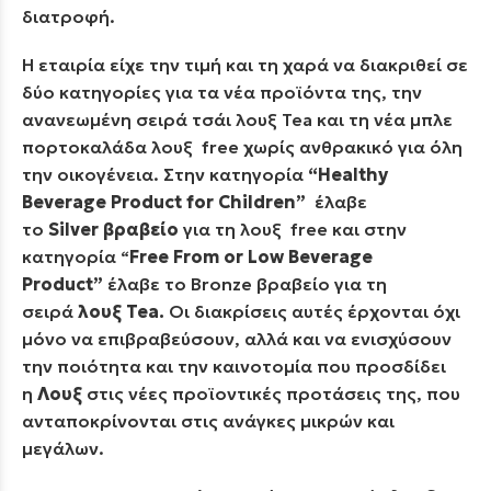
διατροφή.
H εταιρία είχε την τιμή και τη χαρά να διακριθεί σε
δύο κατηγορίες για τα νέα προϊόντα της, την
ανανεωμένη σειρά τσάι λουξ Tea και τη νέα μπλε
πορτοκαλάδα λουξ free χωρίς ανθρακικό για όλη
την οικογένεια. Στην κατηγορία
“Healthy
Beverage Product for Children”
έλαβε
το
Silver
βραβείο
για τη λουξ free και στην
κατηγορία “
Free From or Low Beverage
Product”
έλαβε το Bronze βραβείο για τη
σειρά
λουξ
Tea
.
Οι διακρίσεις αυτές έρχονται όχι
μόνο να επιβραβεύσουν, αλλά και να ενισχύσουν
την ποιότητα και την καινοτομία που προσδίδει
η
Λουξ
στις νέες προϊοντικές προτάσεις της, που
ανταποκρίνονται στις ανάγκες μικρών και
μεγάλων.