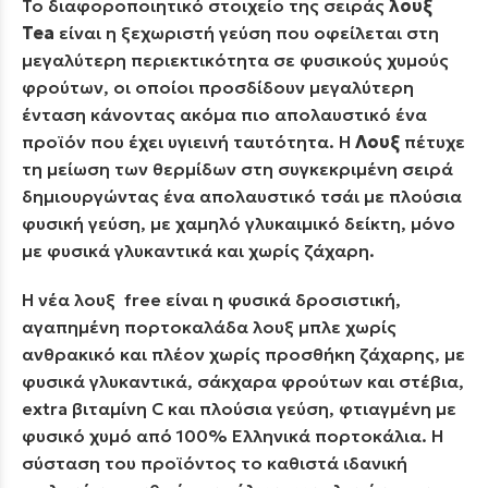
Το διαφοροποιητικό στοιχείο της σειράς
λουξ
Tea
είναι η ξεχωριστή γεύση που οφείλεται στη
μεγαλύτερη περιεκτικότητα σε φυσικούς χυμούς
φρούτων, οι οποίοι προσδίδουν μεγαλύτερη
ένταση κάνοντας ακόμα πιο απολαυστικό ένα
προϊόν που έχει υγιεινή ταυτότητα. Η
Λουξ
πέτυχε
τη μείωση των θερμίδων στη συγκεκριμένη σειρά
δημιουργώντας ένα απολαυστικό τσάι με πλούσια
φυσική γεύση, με χαμηλό γλυκαιμικό δείκτη, μόνο
με φυσικά γλυκαντικά και χωρίς ζάχαρη.
Η νέα λουξ free είναι η φυσικά δροσιστική,
αγαπημένη πορτοκαλάδα λουξ μπλε χωρίς
ανθρακικό και πλέον χωρίς προσθήκη ζάχαρης, με
φυσικά γλυκαντικά, σάκχαρα φρούτων και στέβια,
extra βιταμίνη C και πλούσια γεύση, φτιαγμένη με
φυσικό χυμό από 100% Ελληνικά πορτοκάλια. Η
σύσταση του προϊόντος το καθιστά ιδανική