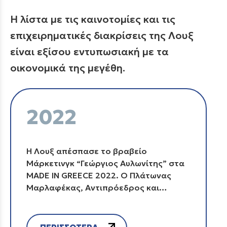
Η λίστα με τις καινοτομίες και τις
επιχειρηματικές διακρίσεις της Λουξ
είναι εξίσου εντυπωσιακή με τα
οικονομικά της μεγέθη.
2022
H Λουξ απέσπασε το βραβείο
Μάρκετινγκ “Γεώργιος Αυλωνίτης” στα
MADE IN GREECE 2022. Ο Πλάτωνας
Μαρλαφέκας, Αντιπρόεδρος και
Επικεφαλής Τμήματος Μάρκετινγκ της
Λουξ, παρέλαβε εκ μέρους της εταιρίας
το βραβείο Μάρκετινγκ “Γεώργιος