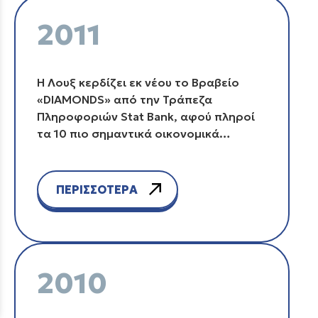
2011
Η Λουξ κερδίζει εκ νέου το Βραβείο
«DIAMONDS» από την Τράπεζα
Πληροφοριών Stat Bank, αφού πληροί
τα 10 πιο σημαντικά οικονομικά
κριτήρια που είχαν τεθεί ανάμεσα σε
3.500 εταιρείες στην Ελλάδα, σχετικά
με την αξιοπιστία και την υγιή τους
ΠΕΡΙΣΣΟΤΕΡΑ
πορεία.
2010