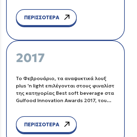
forum για την ΕΛΛΑΔΑ ΤΗΣ
ΕΞΩΣΤΡΕΦΕΙΑΣ, την Τετάρτη 21
Μαρτίου, στο Wyndham Grand Athens
ΠΕΡΙΣΣΟΤΕΡΑ
Hotel.
2017
Το Φεβρουάριο, τα αναψυκτικά λουξ
plus 'n light επιλέγονται στους φιναλίστ
της κατηγορίας Best soft beverage στα
Gulfood Innovation Awards 2017, του
έγκριτου διαγωνισμού που
διοργανώθηκε στο πλαίσιο της 22ης
διεθνούς έκθεσης Τροφίμων και Ποτών
ΠΕΡΙΣΣΟΤΕΡΑ
Gulfood 2017 που πραγματοποιήθηκε