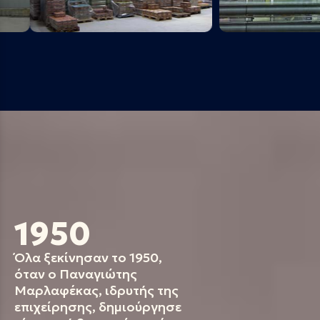
1950
Όλα ξεκίνησαν το 1950,
όταν ο Παναγιώτης
Μαρλαφέκας, ιδρυτής της
επιχείρησης, δημιούργησε