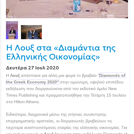
Η Λουξ στα «Διαμάντια της
Ελληνικής Οικονομίας»
Δευτέρα 27 Ιουλ 2020
Η
Λουξ
απέσπασε για άλλη μια φορά το βραβείο "
Diamonds of
the Greek Economy 2020"
στην ομώνυμη, υψηλού επιπέδου
εκδήλωση που διοργανώνεται από τον εκδοτικό όμιλο New
Times Publishing και πραγματοποιήθηκε την Τετάρτη 15 Ιουλίου
στο Hilton Athens.
Ειδικότερα, διαχρονικά μέσω της ετήσιας συνάντησης
επιχειρηματικής αριστείας, οι διοργανωτές βραβεύουν τις
ταχύτερα αναπτυσσόμενες εταιρίες της ελληνικής οικονομίας. Για
μια ακόμα χρονιά, η
Λουξ
ξεχώρισε στην εκδήλωση Diamonds of