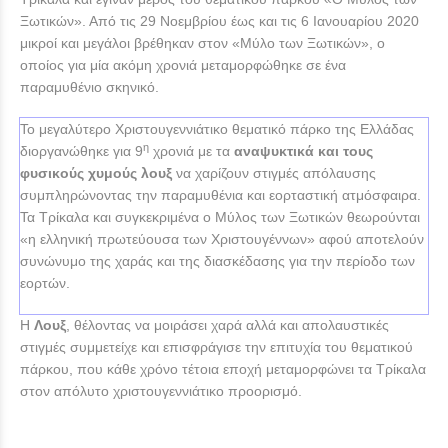
Ξωτικών». Από τις 29 Νοεμβρίου έως και τις 6 Ιανουαρίου 2020
μικροί και μεγάλοι βρέθηκαν στον «Μύλο των Ξωτικών», ο
οποίος για μία ακόμη χρονιά μεταμορφώθηκε σε ένα
παραμυθένιο σκηνικό.
Το μεγαλύτερο Χριστουγεννιάτικο θεματικό πάρκο της Ελλάδας
η
διοργανώθηκε για 9
χρονιά με τα
αναψυκτικά και τους
φυσικούς χυμούς λουξ
να χαρίζουν στιγμές απόλαυσης
συμπληρώνοντας την παραμυθένια και εορταστική ατμόσφαιρα.
Τα Τρίκαλα και συγκεκριμένα ο Μύλος των Ξωτικών θεωρούνται
«η ελληνική πρωτεύουσα των Χριστουγέννων» αφού αποτελούν
συνώνυμο της χαράς και της διασκέδασης για την περίοδο των
εορτών.
Η
Λουξ
, θέλοντας να μοιράσει χαρά αλλά και απολαυστικές
στιγμές συμμετείχε και επισφράγισε την επιτυχία του θεματικού
πάρκου, που κάθε χρόνο τέτοια εποχή μεταμορφώνει τα Τρίκαλα
στον απόλυτο χριστουγεννιάτικο προορισμό.