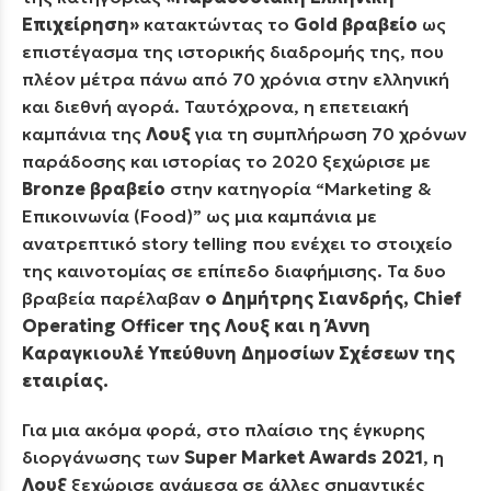
Επιχείρηση»
κατακτώντας το
Gold βραβείο
ως
επιστέγασμα της ιστορικής διαδρομής της, που
πλέον μέτρα πάνω από 70 χρόνια στην ελληνική
και διεθνή αγορά. Ταυτόχρονα, η επετειακή
καμπάνια της
Λουξ
για τη συμπλήρωση 70 χρόνων
παράδοσης και ιστορίας το 2020 ξεχώρισε με
Bronze βραβείο
στην κατηγορία “Marketing &
Επικοινωνία (Food)” ως μια καμπάνια με
ανατρεπτικό story telling που ενέχει το στοιχείο
της καινοτομίας σε επίπεδο διαφήμισης. Τα δυο
βραβεία παρέλαβαν
ο Δημήτρης Σιανδρής, Chief
Operating Officer της Λουξ και η Άννη
Καραγκιουλέ Υπεύθυνη Δημοσίων Σχέσεων της
εταιρίας.
Για μια ακόμα φορά, στο πλαίσιο της έγκυρης
διοργάνωσης των
Super Market Awards 2021
, η
Λουξ
ξεχώρισε ανάμεσα σε άλλες σημαντικές